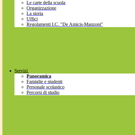
Le carte della scuola
Organizzazione
La storia
Uffici
Regolamenti I.C. "De Amicis-Manzoni"
Servizi
Panoramica
Famiglie e studenti
Personale scolastico
Percorsi di studio