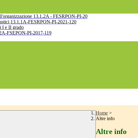
e nell'organizzazione 13.1.2A - FESRPON-PI-20
 scolastici 13.1.1A-FESRPON-PI-2021-120
i I e II grado
10.2.2A-FSEPON-PI-2017-119
Home
>
Altre info
Altre info