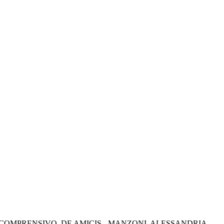
 COMPRENSIVO
DE AMICIS - MANZONI
ALESSANDRIA