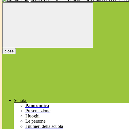
close
Scuola
Panoramica
Presentazione
I luoghi
Le persone
I numeri della scuola