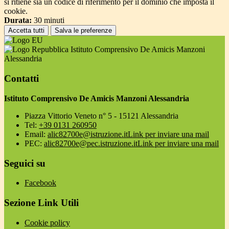
si ritiene sia un codice di riferimento per il dominio che imposta il
cookie.
Durata:
30 minuti
Accetta tutti
Salva le preferenze
Istituto Comprensivo De Amicis Manzoni
Alessandria
Contatti
Istituto Comprensivo De Amicis Manzoni Alessandria
Piazza Vittorio Veneto n° 5 - 15121 Alessandria
Tel:
+39 0131 260950
Email:
alic82700e@istruzione.it
Link per inviare una mail
PEC:
alic82700e@pec.istruzione.it
Link per inviare una mail
Seguici su
Facebook
Sezione Link Utili
Cookie policy