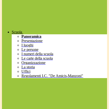
Scuola
Panoramica
Presentazione
I luoghi
Le persone
I numeri della scuola
Le carte della scuola
Organizzazione
La storia
Uffici
Regolamenti I.C. "De Amicis-Manzoni"