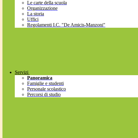
Le carte della scuola
Organizzazione
La storia
Uffici
Regolamenti I.C. "De Amicis-Manzoni"
Servizi
Panoramica
Famiglie e studenti
Personale scolastico
Percorsi di studio