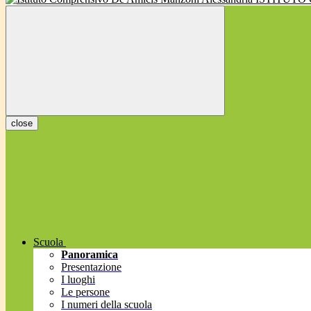
close
Scuola
Panoramica
Presentazione
I luoghi
Le persone
I numeri della scuola