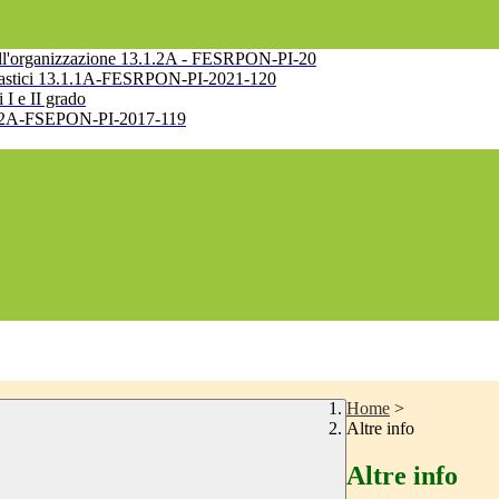
e nell'organizzazione 13.1.2A - FESRPON-PI-20
 scolastici 13.1.1A-FESRPON-PI-2021-120
i I e II grado
10.2.2A-FSEPON-PI-2017-119
Home
>
Altre info
Altre info