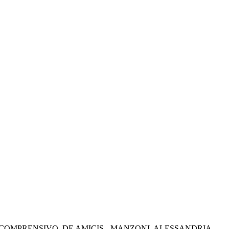
 COMPRENSIVO
DE AMICIS - MANZONI
ALESSANDRIA