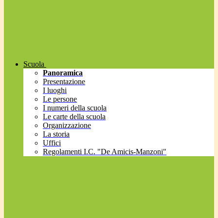
Scuola
Panoramica
Presentazione
I luoghi
Le persone
I numeri della scuola
Le carte della scuola
Organizzazione
La storia
Uffici
Regolamenti I.C. "De Amicis-Manzoni"