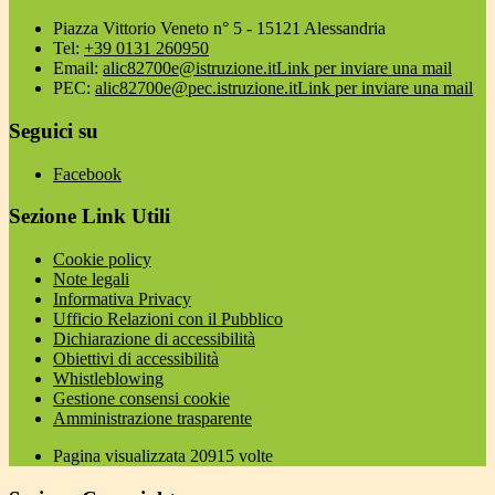
Piazza Vittorio Veneto n° 5 - 15121 Alessandria
Tel:
+39 0131 260950
Email:
alic82700e@istruzione.it
Link per inviare una mail
PEC:
alic82700e@pec.istruzione.it
Link per inviare una mail
Seguici su
Facebook
Sezione Link Utili
Cookie policy
Note legali
Informativa Privacy
Ufficio Relazioni con il Pubblico
Dichiarazione di accessibilità
Obiettivi di accessibilità
Whistleblowing
Gestione consensi cookie
Amministrazione trasparente
Pagina visualizzata
20915
volte