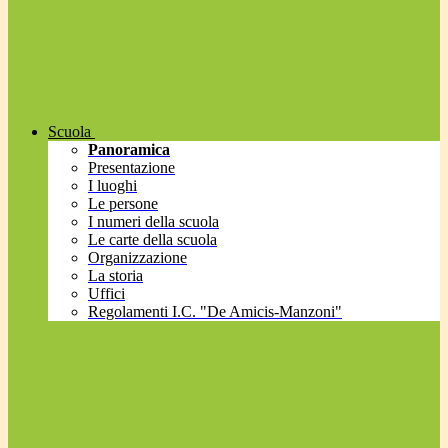
Scuola
Panoramica
Presentazione
I luoghi
Le persone
I numeri della scuola
Le carte della scuola
Organizzazione
La storia
Uffici
Regolamenti I.C. "De Amicis-Manzoni"