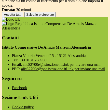
si ritiene sia un codice di riferimento per il dominio che imposta il
cookie.
Durata:
30 minuti
Accetta tutti
Salva le preferenze
Istituto Comprensivo De Amicis Manzoni
Alessandria
Contatti
Istituto Comprensivo De Amicis Manzoni Alessandria
Piazza Vittorio Veneto n° 5 - 15121 Alessandria
Tel:
+39 0131 260950
Email:
alic82700e@istruzione.it
Link per inviare una mail
PEC:
alic82700e@pec.istruzione.it
Link per inviare una mail
Seguici su
Facebook
Sezione Link Utili
Cookie policy