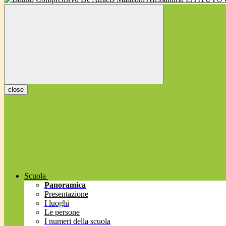
close
Scuola
Panoramica
Presentazione
I luoghi
Le persone
I numeri della scuola