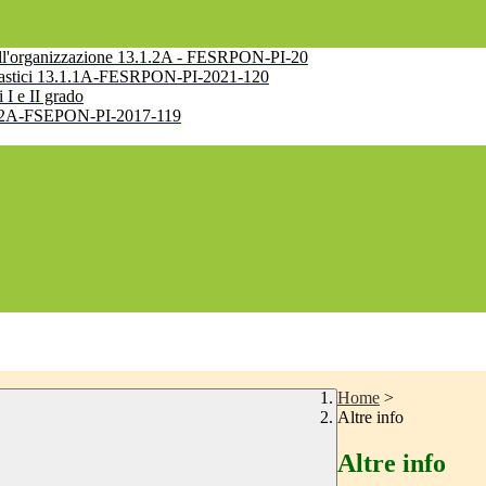
e nell'organizzazione 13.1.2A - FESRPON-PI-20
 scolastici 13.1.1A-FESRPON-PI-2021-120
i I e II grado
10.2.2A-FSEPON-PI-2017-119
Home
>
Altre info
Altre info