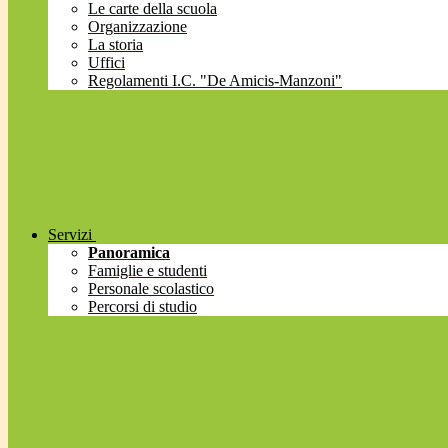
Le carte della scuola
Organizzazione
La storia
Uffici
Regolamenti I.C. "De Amicis-Manzoni"
Servizi
Panoramica
Famiglie e studenti
Personale scolastico
Percorsi di studio