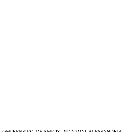
 COMPRENSIVO
DE AMICIS - MANZONI
ALESSANDRIA