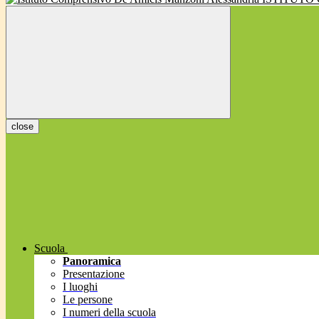
close
Scuola
Panoramica
Presentazione
I luoghi
Le persone
I numeri della scuola