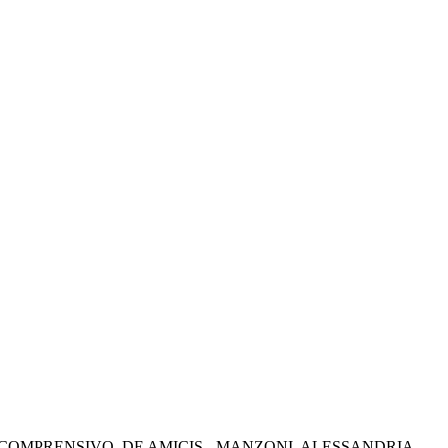
 COMPRENSIVO
DE AMICIS - MANZONI
ALESSANDRIA