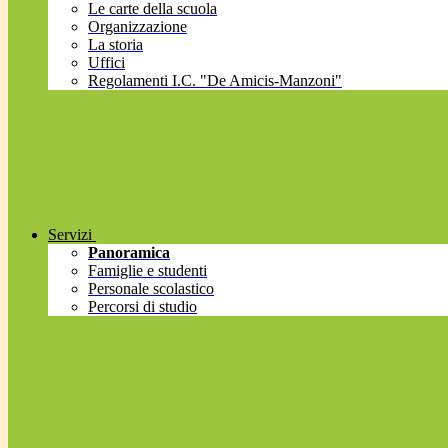
Le carte della scuola
Organizzazione
La storia
Uffici
Regolamenti I.C. "De Amicis-Manzoni"
Servizi
Panoramica
Famiglie e studenti
Personale scolastico
Percorsi di studio