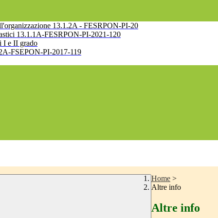
e nell'organizzazione 13.1.2A - FESRPON-PI-20
 scolastici 13.1.1A-FESRPON-PI-2021-120
i I e II grado
10.2.2A-FSEPON-PI-2017-119
Home
>
Altre info
Altre info