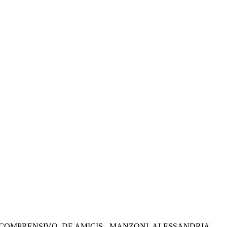
 COMPRENSIVO
DE AMICIS - MANZONI
ALESSANDRIA