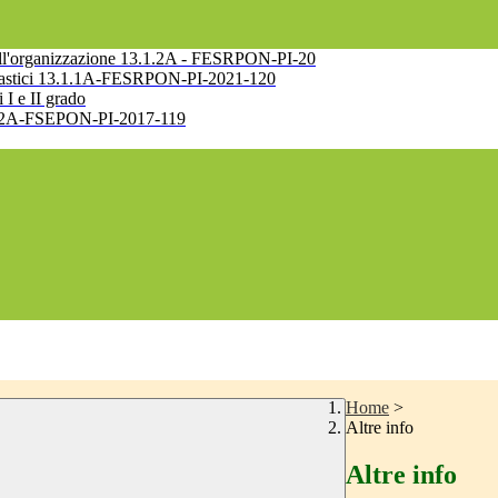
e nell'organizzazione 13.1.2A - FESRPON-PI-20
 scolastici 13.1.1A-FESRPON-PI-2021-120
i I e II grado
10.2.2A-FSEPON-PI-2017-119
Home
>
Altre info
Altre info