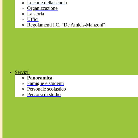
Le carte della scuola
Organizzazione
La storia
Uffici
Regolamenti I.C. "De Amicis-Manzoni"
Servizi
Panoramica
Famiglie e studenti
Personale scolastico
Percorsi di studio