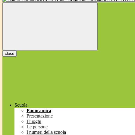
close
Scuola
Panoramica
Presentazione
I luoghi
Le persone
I numeri della scuola