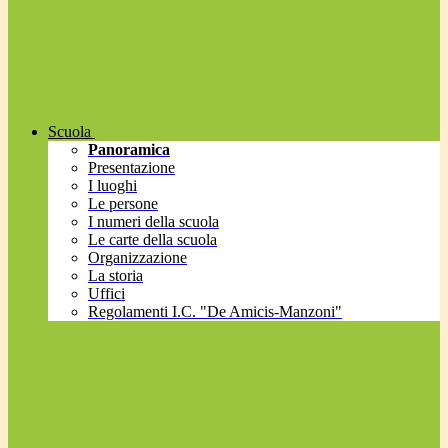
Scuola
Panoramica
Presentazione
I luoghi
Le persone
I numeri della scuola
Le carte della scuola
Organizzazione
La storia
Uffici
Regolamenti I.C. "De Amicis-Manzoni"