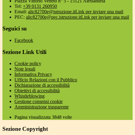
Piazza Vittorio Veneto n° 5 - 15121 Alessandria
Tel:
+39 0131 260950
Email:
alic82700e@istruzione.it
Link per inviare una mail
PEC:
alic82700e@pec.istruzione.it
Link per inviare una mail
Seguici su
Facebook
Sezione Link Utili
Cookie policy
Note legali
Informativa Privacy
Ufficio Relazioni con il Pubblico
Dichiarazione di accessibilità
Obiettivi di accessibilità
Whistleblowing
Gestione consensi cookie
Amministrazione trasparente
Pagina visualizzata
3848
volte
Sezione Copyright