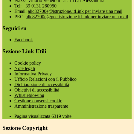
Piazza Vittorio Veneto n° 5 - 15121 Alessandria
Tel:
+39 0131 260950
Email:
alic82700e@istruzione.it
Link per inviare una mail
PEC:
alic82700e@pec.istruzione.it
Link per inviare una mail
Seguici su
Facebook
Sezione Link Utili
Cookie policy
Note legali
Informativa Privacy
Ufficio Relazioni con il Pubblico
Dichiarazione di accessibilità
Obiettivi di accessibilità
Whistleblowing
Gestione consensi cookie
Amministrazione trasparente
Pagina visualizzata
6319
volte
Sezione Copyright