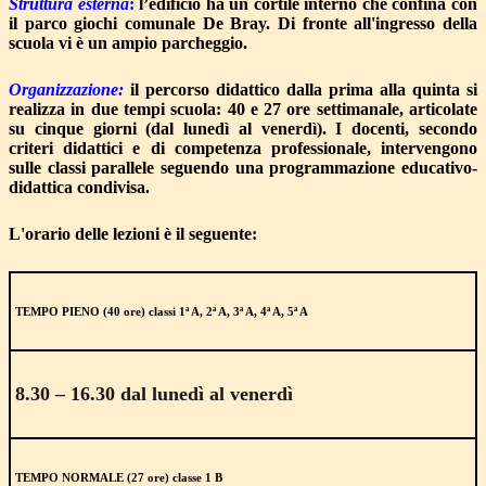
Struttura esterna
:
l’edificio ha un cortile interno che confina con
il parco giochi comunale De Bray. Di fronte all'ingresso della
scuola vi è un ampio parcheggio.
Organizzazione:
il percorso didattico dalla prima alla quinta si
realizza in due tempi scuola: 40 e 27 ore settimanale, articolate
su cinque giorni (dal lunedì al venerdì).
I docenti, secondo
criteri didattici e di competenza professionale, intervengono
sulle classi parallele seguendo una programmazione educativo-
didattica condivisa.
L'orario delle lezioni è il seguente:
TEMPO PIENO (40 ore) classi 1
ª
A, 2
ª
A, 3
ª
A, 4
ª
A, 5
ª
A
8.30 – 16.30 dal lunedì al venerdì
TEMPO NORMALE (27 ore) classe 1 B