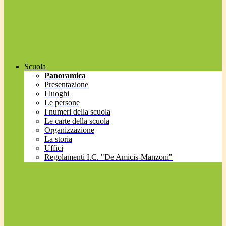
Scuola
Panoramica
Presentazione
I luoghi
Le persone
I numeri della scuola
Le carte della scuola
Organizzazione
La storia
Uffici
Regolamenti I.C. "De Amicis-Manzoni"