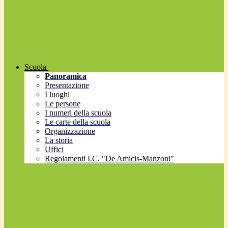
Scuola
Panoramica
Presentazione
I luoghi
Le persone
I numeri della scuola
Le carte della scuola
Organizzazione
La storia
Uffici
Regolamenti I.C. "De Amicis-Manzoni"