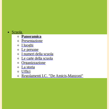
Scuola
Panoramica
Presentazione
I luoghi
Le persone
I numeri della scuola
Le carte della scuola
Organizzazione
La storia
Uffici
Regolamenti I.C. "De Amicis-Manzoni"